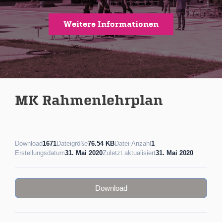
Weitere Informationen
MK Rahmenlehrplan
Download
1671
Dateigröße
76.54 KB
Datei-Anzahl
1
Erstellungsdatum
31. Mai 2020
Zuletzt aktualisiert
31. Mai 2020
Download