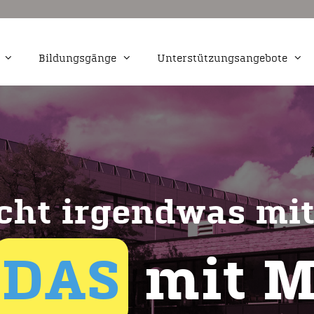
Bildungsgänge
Unterstützungsangebote
Markt- und
Kaufmännische Assistenz Schwerp
Fremdsprachen
Medienwirtschaft und -produktion
udiovisuelle Medien
Webdesign
cht irgendwas mit
ervicefachkraft für
tion
DAS
mit M
igital- und Print
tal und Print
ting und
chaft