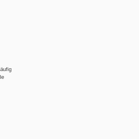
äufig
le