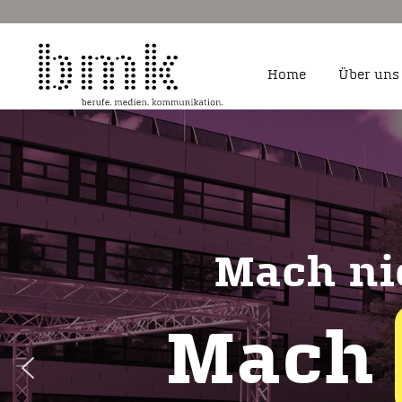
Home
Über uns
Fachangestellte für 
Sozialforschung
Fotograf/-in
Kauffrau/-mann für a
Mach ni
Kauffrau/-mann und S
Dialogmarketing
Kaufmann/ -frau für
Marketingkommunika
Mach
Mediengestalter/-in D
Medienkaufleute Digi
Studium BWL – Marke
Kommunikationswirts