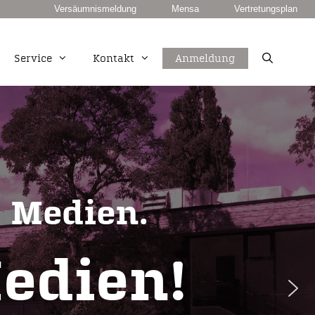
Versäumnismeldung
Mensa
Vertretungsplan
Service
Kontakt
Anmeldung
unkt
European Computer Driving Licence
Duale Berufsausbildung PLUS
Fachhochschulreife
 Medien.
edien!