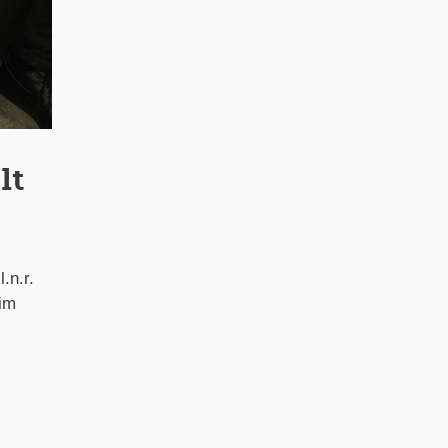
lt
.n.r.
 im