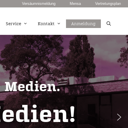
Versäumnismeldung
Mensa
Vertretungsplan
Service
Kontakt
Anmeldung
unkt
European Computer Driving Licence
Duale Berufsausbildung PLUS
Fachhochschulreife
 Medien.
edien!