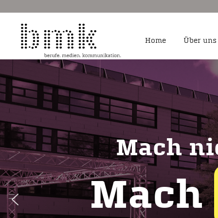
Home
Über uns
Fachangestellte für 
Sozialforschung
Fotograf/-in
Kauffrau/-mann für a
Mach ni
Kauffrau/-mann und S
Dialogmarketing
Kaufmann/ -frau für
Marketingkommunika
Mach
Mediengestalter/-in D
Medienkaufleute Digi
Studium BWL – Marke
Kommunikationswirts