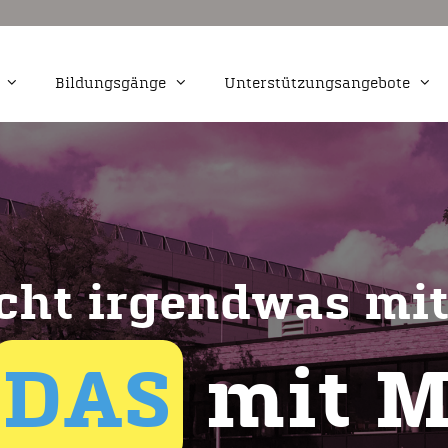
Bildungsgänge
Unterstützungsangebote
Markt- und
Kaufmännische Assistenz Schwerp
Fremdsprachen
Medienwirtschaft und -produktion
udiovisuelle Medien
Webdesign
cht irgendwas mit
ervicefachkraft für
tion
DAS
mit M
igital- und Print
tal und Print
ting und
chaft