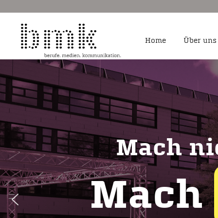
Home
Über uns
Fachangestellte für 
Sozialforschung
Fotograf/-in
Kauffrau/-mann für a
Mach ni
Kauffrau/-mann und S
Dialogmarketing
Kaufmann/ -frau für
Marketingkommunika
Mach
Mediengestalter/-in D
Medienkaufleute Digi
Studium BWL – Marke
Kommunikationswirts