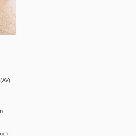
 (AV)
en
auch