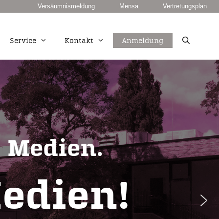
Versäumnismeldung
Mensa
Vertretungsplan
Service
Kontakt
Anmeldung
unkt
European Computer Driving Licence
Duale Berufsausbildung PLUS
Fachhochschulreife
 Medien.
edien!