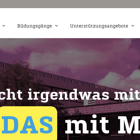
Bildungsgänge
Unterstützungsangebote
Markt- und
Kaufmännische Assistenz Schwerp
Fremdsprachen
Medienwirtschaft und -produktion
udiovisuelle Medien
Webdesign
cht irgendwas mit
ervicefachkraft für
tion
DAS
mit M
igital- und Print
tal und Print
ting und
chaft