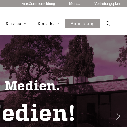
Versäumnismeldung
Mensa
Vertretungsplan
Service
Kontakt
Anmeldung
unkt
European Computer Driving Licence
Duale Berufsausbildung PLUS
Fachhochschulreife
 Medien.
edien!