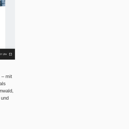
 – mit
als
unwald,
 und