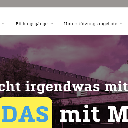
Bildungsgänge
Unterstützungsangebote
Markt- und
Kaufmännische Assistenz Schwerp
Fremdsprachen
Medienwirtschaft und -produktion
udiovisuelle Medien
Webdesign
cht irgendwas mit
ervicefachkraft für
tion
DAS
mit M
igital- und Print
tal und Print
ting und
chaft