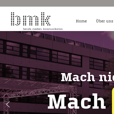
Home
Über uns
Fachangestellte für 
Sozialforschung
Fotograf/-in
Kauffrau/-mann für a
Mach ni
Kauffrau/-mann und S
Dialogmarketing
Kaufmann/ -frau für
Marketingkommunika
Mach
Mediengestalter/-in D
Medienkaufleute Digi
Studium BWL – Marke
Kommunikationswirts