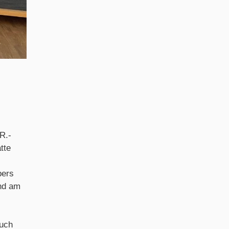
R.-
tte
bers
nd am
auch