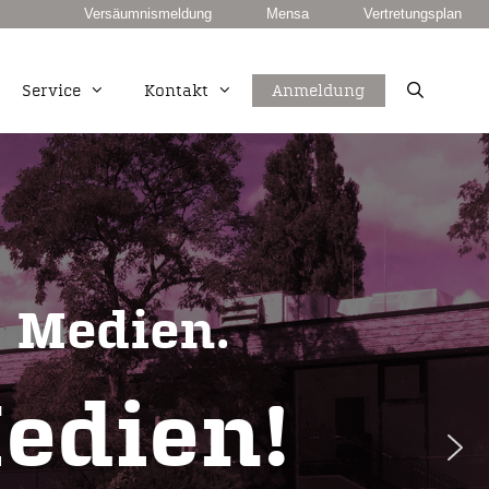
Versäumnismeldung
Mensa
Vertretungsplan
Service
Kontakt
Anmeldung
unkt
European Computer Driving Licence
Duale Berufsausbildung PLUS
Fachhochschulreife
 Medien.
edien!